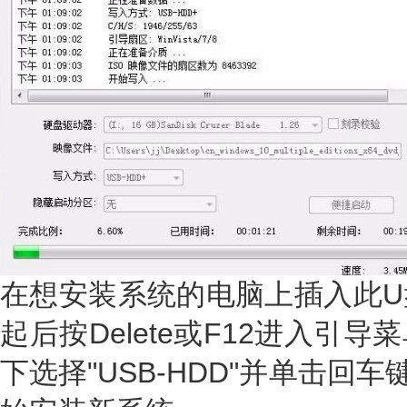
在想安装系统的电脑上插入此U
起后按Delete或F12进入引
下选择"USB-HDD"并单击回